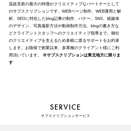
温故見新の最大の特徴がクリエイティブなパートナーとして
WEB PRODUCTION
のサブスクリプションです。WEBページ制作、WEB運用と解
析、SEOに特化したblog記事の制作、バナー、SNS、紙媒体
WEB制作
のデザイン、写真撮影方法や動画制作方法、blogの書き方な
どクライアントスタッフへのクリエイティブ指導まで。御社
GRAPHIC DESIGN
のクリエイティブを支えるため多岐に渡るサポートをお約束
します。お陰様で創業以来、多業種のクライアント様にご利
グラフィックデザイン
用頂いています。
※サブスクリプションは東北地方に限りま
す
SUBSCRIPTION
サブスクリプション
WORKS
制作実績
SERVICE
サブスクリプションサービス
CONTACT
お問合せ／お見積りのご依頼