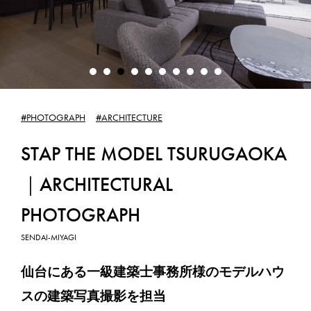
WEB PRODUCTION
WEB制作
GRAPHIC DESIGN
グラフィックデザイン
#PHOTOGRAPH
#ARCHITECTURE
STAP THE MODEL TSURUGAOKA
SUBSCRIPTION
サブスクリプション
｜ARCHITECTURAL
PHOTOGRAPH
WORKS
SENDAI-MIYAGI
制作実績
仙台にある一級建築士事務所様のモデルハウ
CONTACT
スの建築写真撮影を担当
お問合せ／お見積りのご依頼