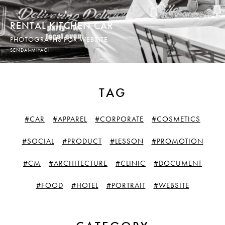
RENTAL KITCHEN CAR
PHOTOGRAPHS FOR WEBSITE
SENDAI-MIYAGI
TAG
#CAR
#APPAREL
#CORPORATE
#COSMETICS
#SOCIAL
#PRODUCT
#LESSON
#PROMOTION
#CM
#ARCHITECTURE
#CLINIC
#DOCUMENT
#FOOD
#HOTEL
#PORTRAIT
#WEBSITE