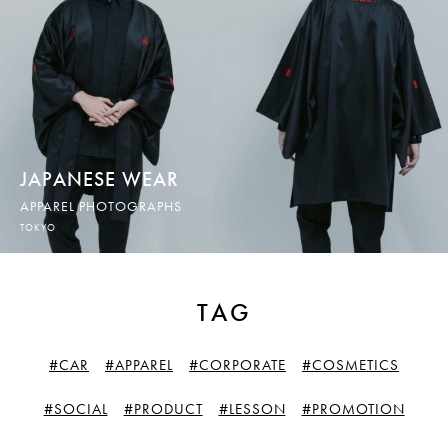
WEB PRODUCTION
WEB制作
GRAPHIC DESIGN
グラフィックデザイン
JAPANESE WEAR
APPAREL PHOTOGRAPHS
SUBSCRIPTION
TOKYO
サブスクリプション
TAG
WORKS
制作実績
#CAR
#APPAREL
#CORPORATE
#COSMETICS
CONTACT
#SOCIAL
#PRODUCT
#LESSON
#PROMOTION
お問合せ／お見積りのご依頼