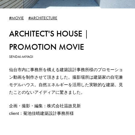
WEB PRODUCTION
#MOVIE
#ARCHITECTURE
WEB制作
ARCHITECT'S HOUSE｜
GRAPHIC DESIGN
PROMOTION MOVIE
グラフィックデザイン
SENDAI-MIYAGI
SUBSCRIPTION
仙台市内に事務所を構える建築設計事務所様のプロモーショ
サブスクリプション
ン動画を制作させて頂きました。撮影場所は建築家の自宅兼
モデルハウス。自然エネルギーを活用した実験的な建築。見
たことのないアイディアに驚きました。
WORKS
制作実績
企画・撮影・編集：株式会社温故見新
client：菊池佳晴建築設計事務所様
CONTACT
お問合せ／お見積りのご依頼