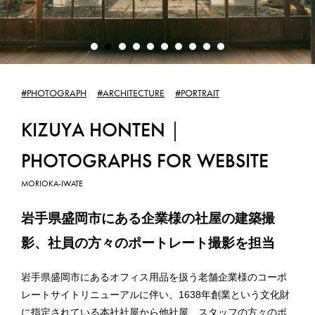
WEB PRODUCTION
WEB制作
GRAPHIC DESIGN
#PHOTOGRAPH
#ARCHITECTURE
#PORTRAIT
グラフィックデザイン
KIZUYA HONTEN｜
SUBSCRIPTION
PHOTOGRAPHS FOR WEBSITE
サブスクリプション
MORIOKA-IWATE
WORKS
岩手県盛岡市にある企業様の社屋の建築撮
影、社員の方々のポートレート撮影を担当
制作実績
岩手県盛岡市にあるオフィス用品を扱う老舗企業様のコーポ
CONTACT
レートサイトリニューアルに伴い、1638年創業という文化財
お問合せ／お見積りのご依頼
に指定されている本社社屋から他社屋、スタッフの方々のポ