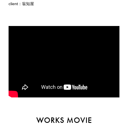
client：翁知屋
WORKS MOVIE