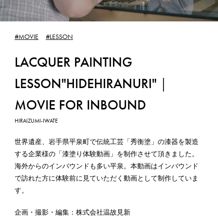
WEB PRODUCTION
#MOVIE
#LESSON
WEB制作
LACQUER PAINTING
GRAPHIC DESIGN
LESSON"HIDEHIRANURI"｜
グラフィックデザイン
MOVIE FOR INBOUND
SUBSCRIPTION
HIRAIZUMI-IWATE
サブスクリプション
世界遺産、岩手県平泉町で伝統工芸「秀衡塗」の漆器を製造
WORKS
する企業様の「漆塗り体験動画」を制作させて頂きました。
海外からのインバウンドも多い平泉。本動画はインバウンド
制作実績
で訪れた方に体験前に見ていただく動画として制作していま
す。
CONTACT
お問合せ／お見積りのご依頼
企画・撮影・編集：株式会社温故見新