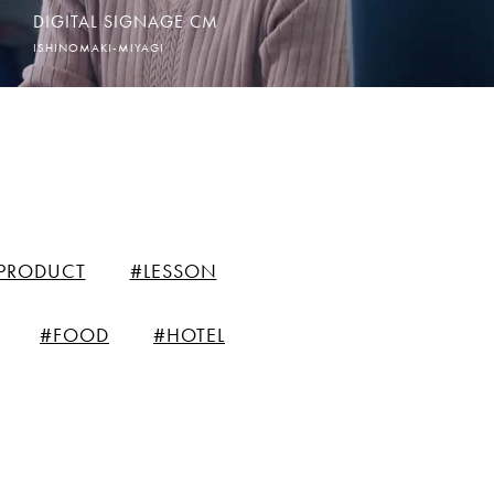
DIGITAL SIGNAGE CM
ISHINOMAKI-MIYAGI
PRODUCT
#LESSON
#FOOD
#HOTEL