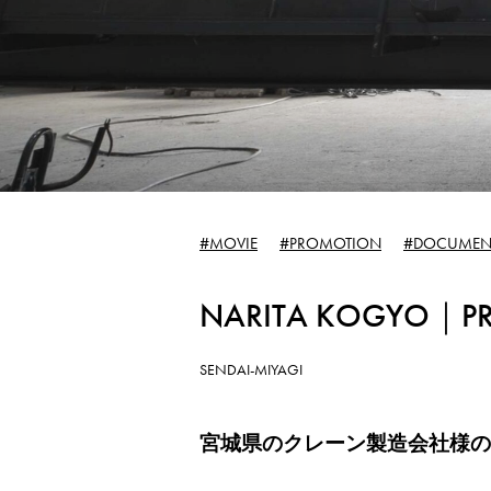
SUBSCRIPTION
WORKS
制作実績
#MOVIE
#PROMOTION
#DOCUMEN
CONTACT
NARITA KOGYO｜P
お問合せ／
SENDAI-MIYAGI
宮城県のクレーン製造会社様の