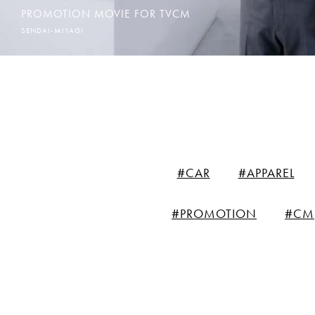
PROMOTION MOVIE FOR TVCM
SENDAI-MIYAGI
#CAR
#APPAREL
#PROMOTION
#CM