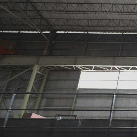
MOVIE
動画制作・映像制
PHOTOGRAPH
WEB PRODUCTI
GRAPHIC DESIG