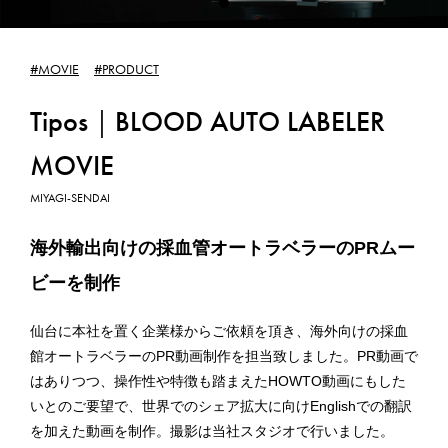
WEB PRODUCTION
#MOVIE
#PRODUCT
WEB制作
Tipos｜BLOOD AUTO LABELER
GRAPHIC DESIGN
MOVIE
グラフィックデザイン
MIYAGI-SENDAI
SUBSCRIPTION
海外輸出向けの採血管オートラベラーのPRムー
サブスクリプション
ビーを制作
WORKS
仙台に本社を置く企業様からご依頼を頂き、海外向けの採血
制作実績
館オートラベラーのPR動画制作を担当致しました。PR動画で
はありつつ、操作性や特徴も踏まえたHOWTO動画にもした
CONTACT
いとのご要望で、世界でのシェア拡大に向けEnglishでの翻訳
を加えた動画を制作。撮影は当社スタジオで行いました。
お問合せ／お見積りのご依頼